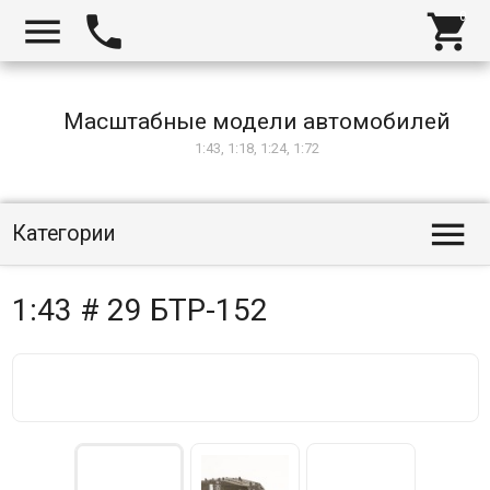



Масштабные модели автомобилей
1:43, 1:18, 1:24, 1:72

Категории
1:43 # 29 БТР-152