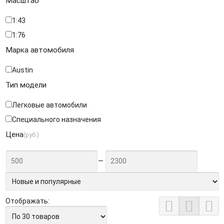
Масштаб
1:43
1:76
Марка автомобиля
Austin
Тип модели
Легковые автомобили
Специального назначения
Цена
(руб.)
—
Отображать:


