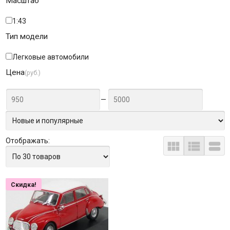
Масштаб
1:43
Тип модели
Легковые автомобили
Цена
(руб.)
—
Отображать:



Скидка!