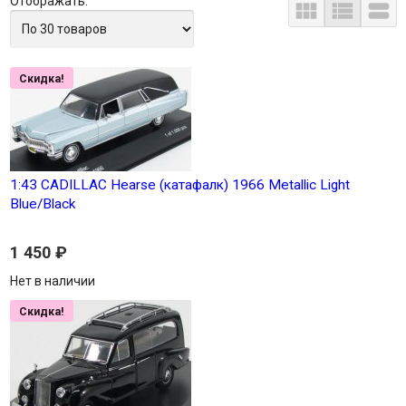
Отображать:



Скидка!
1:43 CADILLAC Hearse (катафалк) 1966 Metallic Light
Blue/Black
1 450
₽
Нет в наличии
Скидка!