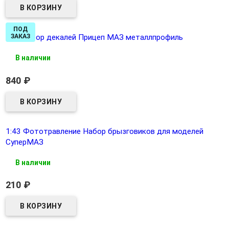
ПОД
1:43 набор декалей Прицеп МАЗ металлпрофиль
ЗАКАЗ
В наличии
840
₽
1:43 Фототравление Набор брызговиков для моделей
СуперМАЗ
В наличии
210
₽