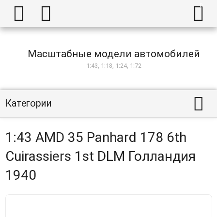



Масштабные модели автомобилей
1:43, 1:18, 1:24, 1:72

Категории
1:43 AMD 35 Panhard 178 6th
Cuirassiers 1st DLM Голландия
1940