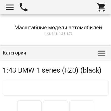



Масштабные модели автомобилей
1:43, 1:18, 1:24, 1:72

Категории
1:43 BMW 1 series (F20) (black)