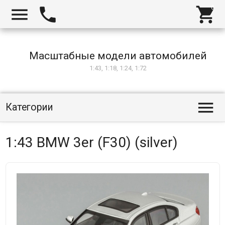



Масштабные модели автомобилей
1:43, 1:18, 1:24, 1:72

Категории
1:43 BMW 3er (F30) (silver)