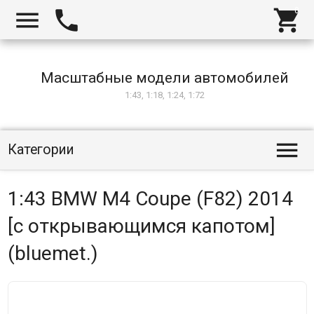



Масштабные модели автомобилей
1:43, 1:18, 1:24, 1:72

Категории
1:43 BMW M4 Coupe (F82) 2014
[с открывающимся капотом]
(bluemet.)