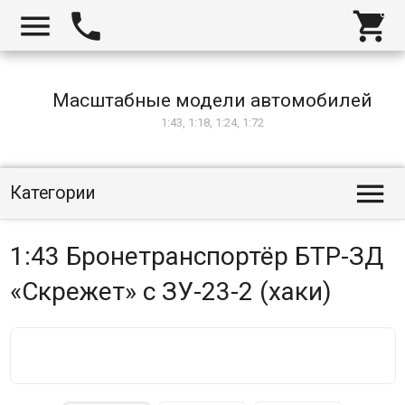



Масштабные модели автомобилей
1:43, 1:18, 1:24, 1:72

Категории
1:43 Бронетранспортёр БТР-ЗД
«Скрежет» с ЗУ-23-2 (хаки)