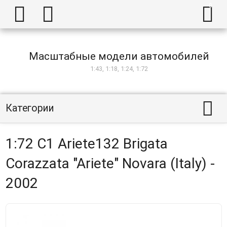



Масштабные модели автомобилей
1:43, 1:18, 1:24, 1:72

Категории
1:72 C1 Ariete132 Brigata
Corazzata "Ariete" Novara (Italy) -
2002