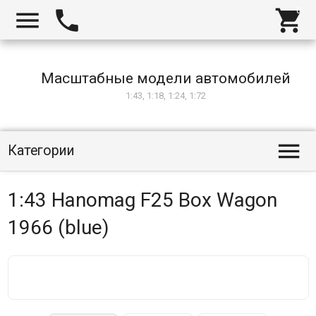



Масштабные модели автомобилей
1:43, 1:18, 1:24, 1:72

Категории
1:43 Hanomag F25 Box Wagon
1966 (blue)