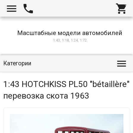



Масштабные модели автомобилей
1:43, 1:18, 1:24, 1:72

Категории
1:43 HOTCHKISS PL50 "bétaillère"
перевозка скота 1963