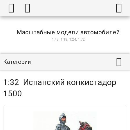



Масштабные модели автомобилей
1:43, 1:18, 1:24, 1:72

Категории
1:32 Испанский конкистадор
1500