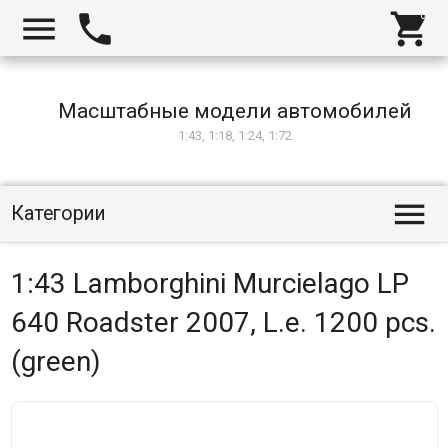



Масштабные модели автомобилей
1:43, 1:18, 1:24, 1:72

Категории
1:43 Lamborghini Murcielago LP
640 Roadster 2007, L.e. 1200 pcs.
(green)