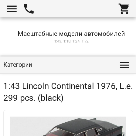



Масштабные модели автомобилей
1:43, 1:18, 1:24, 1:72

Категории
1:43 Lincoln Continental 1976, L.e.
299 pcs. (black)