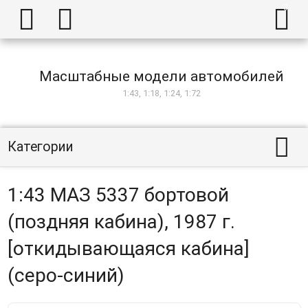



Масштабные модели автомобилей
1:43, 1:18, 1:24, 1:72

Категории
1:43 МАЗ 5337 бортовой
(поздняя кабина), 1987 г.
[откидывающаяся кабина]
(серо-синий)