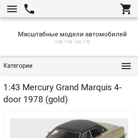



Масштабные модели автомобилей
1:43, 1:18, 1:24, 1:72

Категории
1:43 Mercury Grand Marquis 4-
door 1978 (gold)