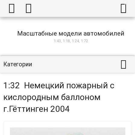



Масштабные модели автомобилей
1:43, 1:18, 1:24, 1:72

Категории
1:32 Немецкий пожарный с
кислородным баллоном
г.Гёттинген 2004