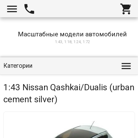



Масштабные модели автомобилей
1:43, 1:18, 1:24, 1:72

Категории
1:43 Nissan Qashkai/Dualis (urban
cement silver)