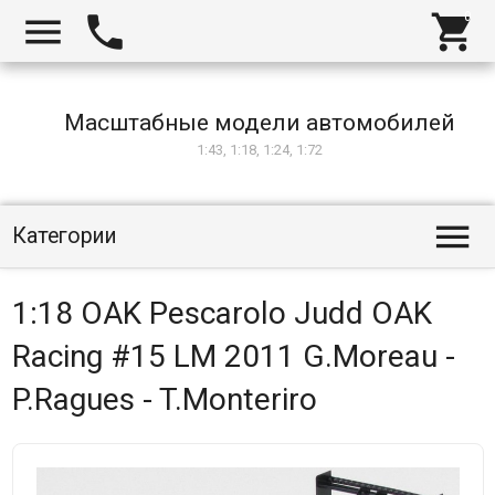



Масштабные модели автомобилей
1:43, 1:18, 1:24, 1:72

Категории
1:18 OAK Pescarolo Judd OAK
Racing #15 LM 2011 G.Moreau -
P.Ragues - T.Monteriro