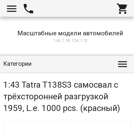



Масштабные модели автомобилей
1:43, 1:18, 1:24, 1:72

Категории
1:43 Tatra T138S3 самосвал c
трёхсторонней разгрузкой
1959, L.e. 1000 pcs. (красный)