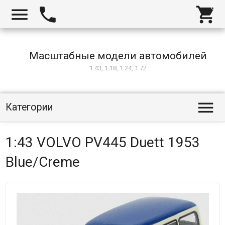



Масштабные модели автомобилей
1:43, 1:18, 1:24, 1:72

Категории
1:43 VOLVO PV445 Duett 1953
Blue/Creme