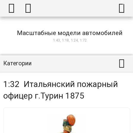



Масштабные модели автомобилей
1:43, 1:18, 1:24, 1:72

Категории
1:32 Итальянский пожарный
офицер г.Турин 1875