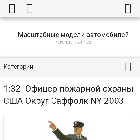



Масштабные модели автомобилей
1:43, 1:18, 1:24, 1:72

Категории
1:32 Офицер пожарной охраны
США Округ Саффолк NY 2003